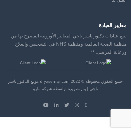
اتصل بنا
معايير العيادة
تتبع عيادات دكتور ياسر ناجي المعايير الأوروبية المصرح بها من
منظمة الصحة العالمية ومنظمة NHS في التشخيص والعلاج
ورعاية المرضى. **
جميع الحقوق محفوظة © 2022 dryasernaji.com موقع الدكتور ياسر
ناجى | يتم تطويره بواسطة شركة نتارو