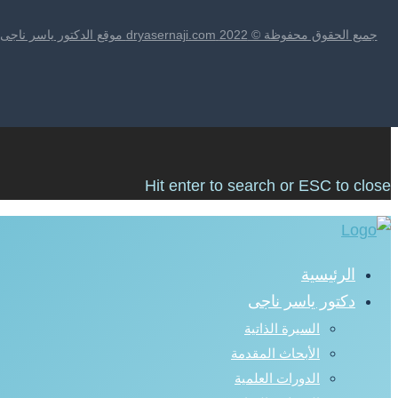
جميع الحقوق محفوظة © 2022 dryasernaji.com موقع الدكتور ياسر ناجى | يتم تطويره بواسطة شركة نتارو
Hit enter to search or ESC to close
الرئيسية
دكتور ياسر ناجى
السيرة الذاتية
الأبحاث المقدمة
الدورات العلمية