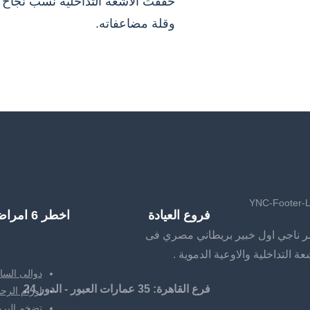
وقلة مضاعفاته.
فروع العيادة
اخطر 6 امراض
ر ناجي اول خبير بريطاني مصري فى
ة التداخلية والاوعية الدموية .
دوالى السا
فرع القاهرة: 35 عمارات العبور - الدور 24
اورام الرحم
تضخم البروس