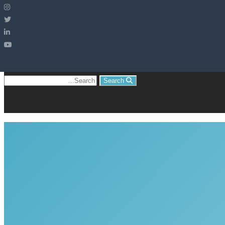
Search
Search
for: