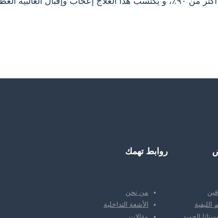
حققت الاشعة التداخلية نسب نجاح أكثر من ٩٠٪، و يكتسب هذا العلاج إعجاب وإ
روابط تهمك
قين
من نحن
 الليفية
الأشعة التداخلية
تاتا الحميد
مقالات