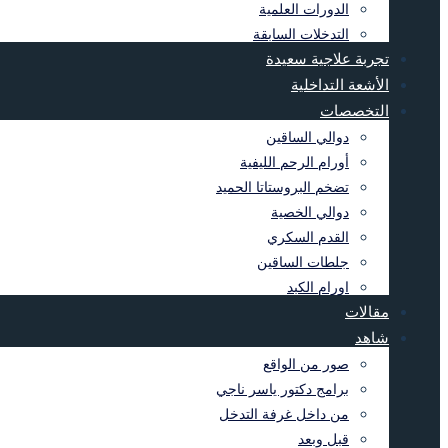
الدورات العلمية
التدخلات السابقة
تجربة علاجية سعيدة
الأشعة التداخلية
التخصصات
دوالي الساقين
أورام الرحم الليفية
تضخم البروستاتا الحميد
دوالي الخصية
القدم السكري
جلطات الساقين
اورام الكبد
مقالات
شاهد
صور من الواقع
برامج دكتور ياسر ناجي
من داخل غرفة التدخل
قبل وبعد