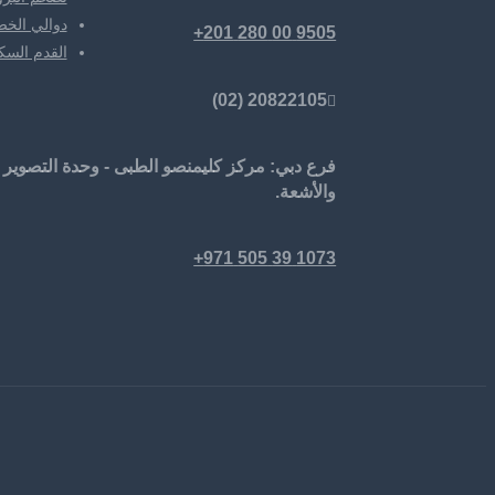
دوالي الخص
9505 00 280 201+
القدم الس
20822105 (02)
فرع دبي: مركز كليمنصو الطبى - وحدة التصوير
والأشعة.
1073 39 505 971+