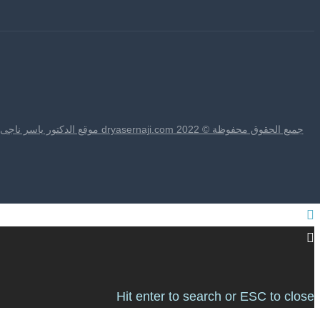
جميع الحقوق محفوظة © 2022 dryasernaji.com موقع الدكتور ياسر ناجى | يتم تطويره بواسطة شركة نتارو
Hit enter to search or ESC to close