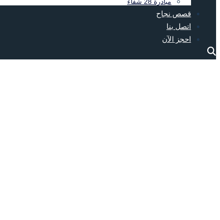
مبادرة 28 شفاء
قصص نجاح
اتصل بنا
احجز الآن
تصنيف :خدمة 1