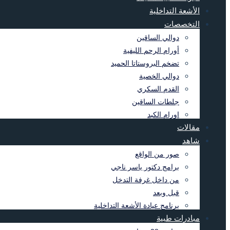
الأشعة التداخلية
التخصصات
دوالي الساقين
أورام الرحم الليفية
تضخم البروستاتا الحميد
دوالي الخصية
القدم السكري
جلطات الساقين
اورام الكبد
مقالات
شاهد
صور من الواقع
برامج دكتور ياسر ناجي
من داخل غرفة التدخل
قبل وبعد
برنامج عيادة الأشعة التداخلية
مبادرات طبية