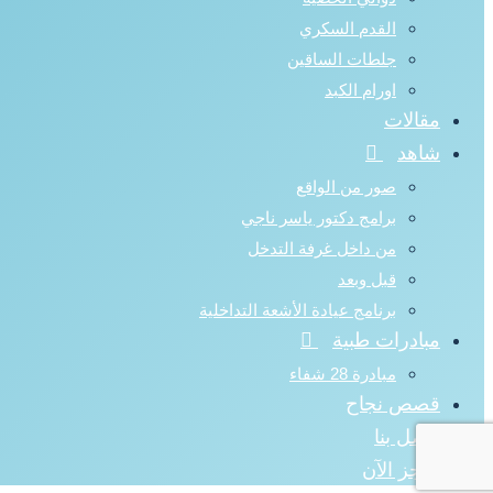
القدم السكري
جلطات الساقين
اورام الكبد
مقالات
شاهد
صور من الواقع
برامج دكتور ياسر ناجي
من داخل غرفة التدخل
قبل وبعد
برنامج عيادة الأشعة التداخلية
مبادرات طبية
مبادرة 28 شفاء
قصص نجاح
اتصل بنا
احجز الآن