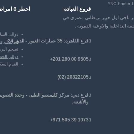
فروع العيادة
اخطر 6 امراض
ر ناجي اول خبير بريطاني مصري فى
ة التداخلية والاوعية الدموية .
دوالى السا
فرع القاهرة: 35 عمارات العبور - الدور 24
اورام الرحم
تضخم البروس
دوالي الخص
9505 00 280 201+
القدم الس
20822105 (02)
فرع دبي: مركز كليمنصو الطبى - وحدة التصوير
والأشعة.
1073 39 505 971+