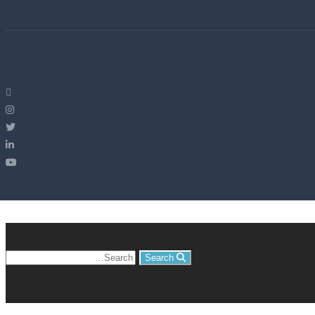
Search
Search
for: