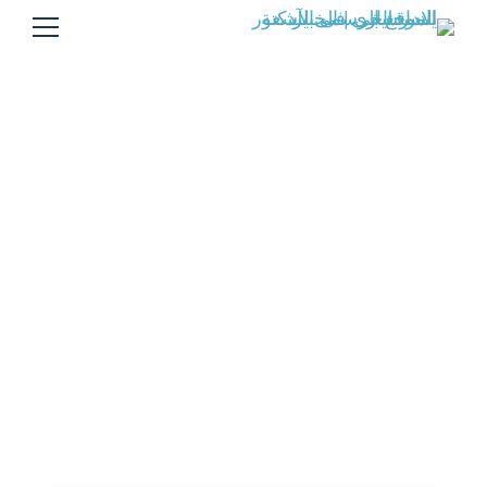
تصنيف :Education Center
Education Center
Resources
Home